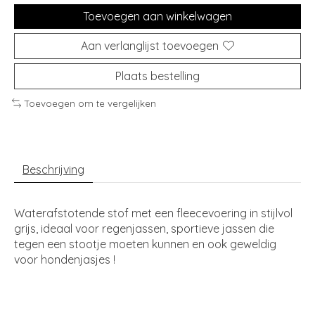
Toevoegen aan winkelwagen
Aan verlanglijst toevoegen
Plaats bestelling
Toevoegen om te vergelijken
Beschrijving
Waterafstotende stof met een fleecevoering in stijlvol
grijs, ideaal voor regenjassen, sportieve jassen die
tegen een stootje moeten kunnen en ook geweldig
voor hondenjasjes !