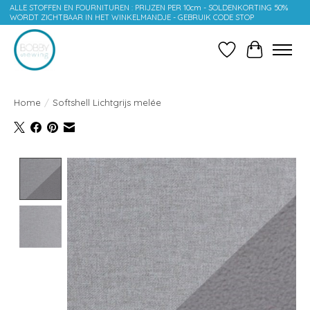
ALLE STOFFEN EN FOURNITUREN : PRIJZEN PER 10cm - SOLDENKORTING 50%
WORDT ZICHTBAAR IN HET WINKELMANDJE - GEBRUIK CODE STOP
Verlanglijst
Winkelwag
Home
/
Softshell Lichtgrijs melée
Product image slideshow Items