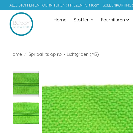
ALLE STOFFEN EN FOURNITUREN : PRIJZEN PER 10cm - SOLDENKORTING
Home
Stoffen
Fournituren
Home
/
Spiraalrits op rol - Lichtgroen (M5)
Product image slideshow Items