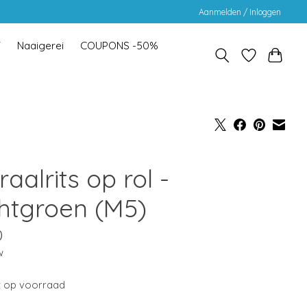
Aanmelden / Inloggen
Y
Naaigerei
COUPONS -50%
raalrits op rol -
chtgroen (M5)
0
w
t op voorraad