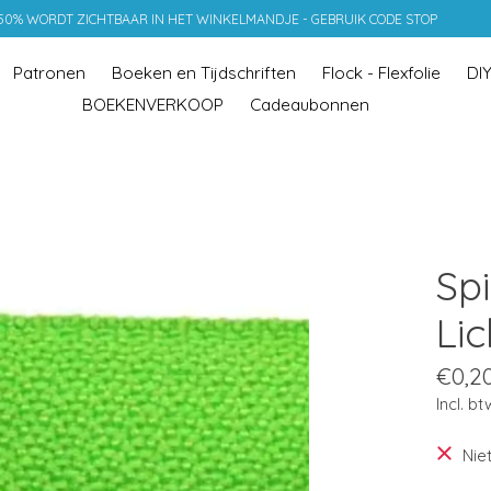
 50% WORDT ZICHTBAAR IN HET WINKELMANDJE - GEBRUIK CODE STOP
Patronen
Boeken en Tijdschriften
Flock - Flexfolie
DI
BOEKENVERKOOP
Cadeaubonnen
Spi
Li
€0,2
Incl. bt
Nie