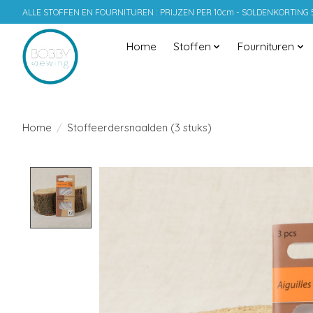
ALLE STOFFEN EN FOURNITUREN : PRIJZEN PER 10cm - SOLDENKORTING
Home
Stoffen
Fournituren
Home
/
Stoffeerdersnaalden (3 stuks)
Product image slideshow Items