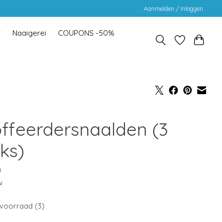
Aanmelden / Inloggen
Y
Naaigerei
COUPONS -50%
offeerdersnaalden (3
ks)
0
w
voorraad (3)