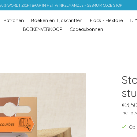
 50% WORDT ZICHTBAAR IN HET WINKELMANDJE - GEBRUIK CODE STOP
Patronen
Boeken en Tijdschriften
Flock - Flexfolie
DI
BOEKENVERKOOP
Cadeaubonnen
St
stu
€3,5
Incl. bt
Op 