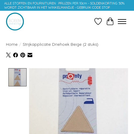
ALLE STOFFEN EN FOURNITUREN : PRIJZEN PER 10cm - SOLDENKORTING 50%
WORDT ZICHTBAAR IN HET WINKELMANDJE - GEBRUIK CODE STOP
Verlanglijst
Winkelwag
Home
/
Strijkapplicatie Driehoek Beige (2 stuks)
Product image slideshow Items