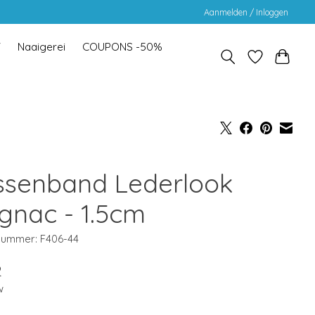
Aanmelden / Inloggen
Y
Naaigerei
COUPONS -50%
ssenband Lederlook
gnac - 1.5cm
lnummer: F406-44
2
w