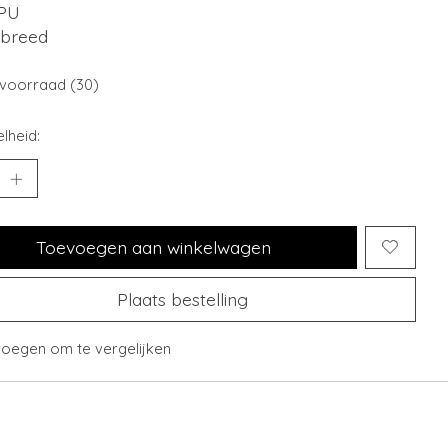
PU
 breed
voorraad (30)
lheid:
Toevoegen aan winkelwagen
Plaats bestelling
oegen om te vergelijken