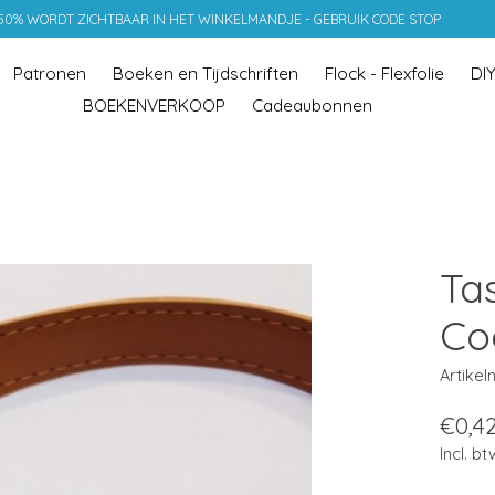
 50% WORDT ZICHTBAAR IN HET WINKELMANDJE - GEBRUIK CODE STOP
Patronen
Boeken en Tijdschriften
Flock - Flexfolie
DI
BOEKENVERKOOP
Cadeaubonnen
Ta
Co
Artike
€0,4
Incl. bt