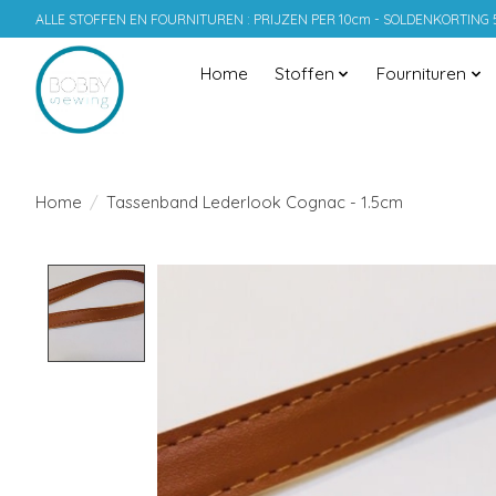
ALLE STOFFEN EN FOURNITUREN : PRIJZEN PER 10cm - SOLDENKORTING
Home
Stoffen
Fournituren
Home
/
Tassenband Lederlook Cognac - 1.5cm
Product image slideshow Items