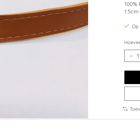
100% 
1.5cm
Op 
Hoevee
Toev