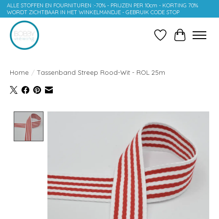
ALLE STOFFEN EN FOURNITUREN :-70% - PRIJZEN PER 10cm - KORTING 70%
WORDT ZICHTBAAR IN HET WINKELMANDJE - GEBRUIK CODE STOP
Verlanglijst
Winkelwag
Home
/
Tassenband Streep Rood-Wit - ROL 25m
Product image slideshow Items