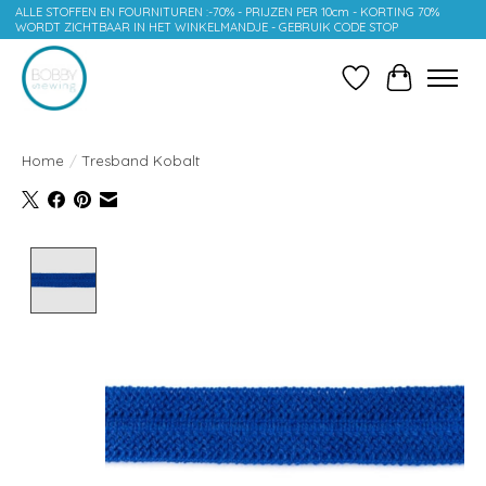
ALLE STOFFEN EN FOURNITUREN :-70% - PRIJZEN PER 10cm - KORTING 70%
WORDT ZICHTBAAR IN HET WINKELMANDJE - GEBRUIK CODE STOP
Verlanglijst
Winkelwag
Home
/
Tresband Kobalt
Product image slideshow Items