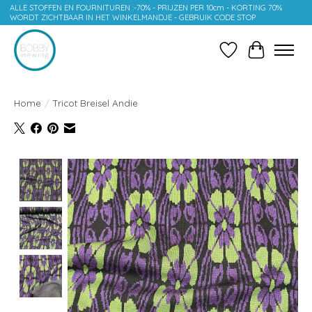
ALLE STOFFEN EN FOURNITUREN :-70% - PRIJZEN PER 10cm - KORTING 70%
WORDT ZICHTBAAR IN HET WINKELMANDJE - GEBRUIK CODE STOP
Verlanglijst
Winkelwag
Home
/
Tricot Breisel Andie
Product image slideshow Items