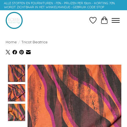
ALLE STOFFEN EN FOURNITUREN :-70% - PRIJZEN PER 10cm - KORTING 70%
WORDT ZICHTBAAR IN HET WINKELMANDJE - GEBRUIK CODE STOP
Verlanglijst
Winkelwag
Home
/
Tricot Beatrice
Product image slideshow Items