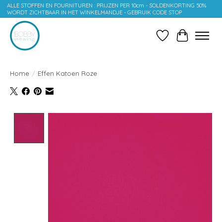
ALLE STOFFEN EN FOURNITUREN : PRIJZEN PER 10cm - SOLDENKORTING 50%
WORDT ZICHTBAAR IN HET WINKELMANDJE - GEBRUIK CODE STOP
Verlanglijst
Winkelwag
Home
/
Effen Katoen Roze
Product image slideshow Items