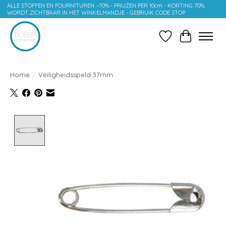
ALLE STOFFEN EN FOURNITUREN :-70% - PRIJZEN PER 10cm - KORTING 70%
WORDT ZICHTBAAR IN HET WINKELMANDJE - GEBRUIK CODE STOP
Verlanglijst
Winkelwag
Home
/
Veiligheidsspeld 37mm
Product image slideshow Items