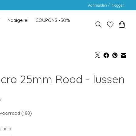
Aanmelden / Inloggen
Y
Naaigerei
COUPONS -50%
lcro 25mm Rood - lussen
w
voorraad (180)
lheid: