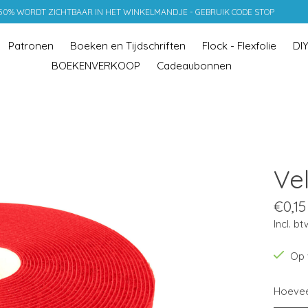
 50% WORDT ZICHTBAAR IN HET WINKELMANDJE - GEBRUIK CODE STOP
Patronen
Boeken en Tijdschriften
Flock - Flexfolie
DI
BOEKENVERKOOP
Cadeaubonnen
Ve
€0,15
Incl. bt
Op 
Hoevee