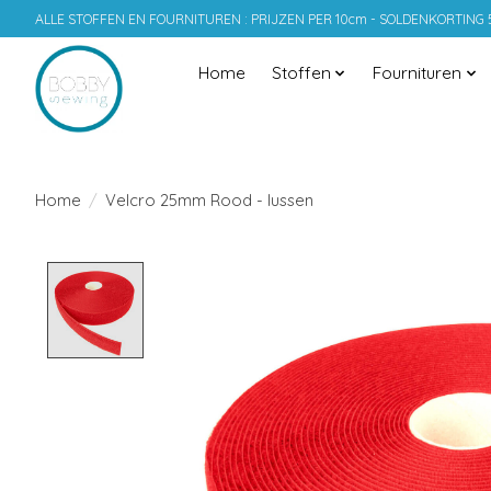
ALLE STOFFEN EN FOURNITUREN : PRIJZEN PER 10cm - SOLDENKORTING
Home
Stoffen
Fournituren
Home
/
Velcro 25mm Rood - lussen
Product image slideshow Items