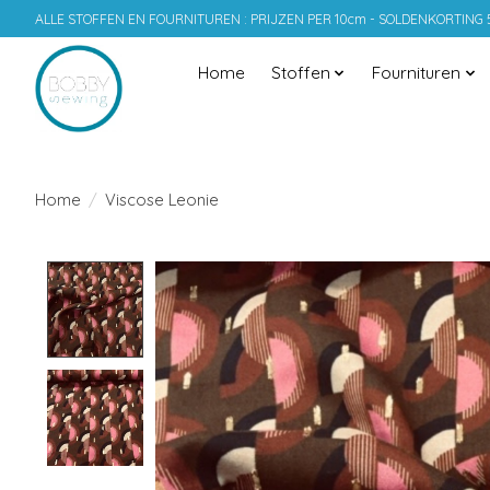
ALLE STOFFEN EN FOURNITUREN : PRIJZEN PER 10cm - SOLDENKORTING
Home
Stoffen
Fournituren
Home
/
Viscose Leonie
Product image slideshow Items