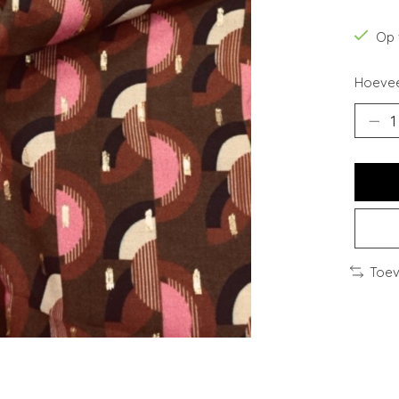
Op 
Hoevee
Toev