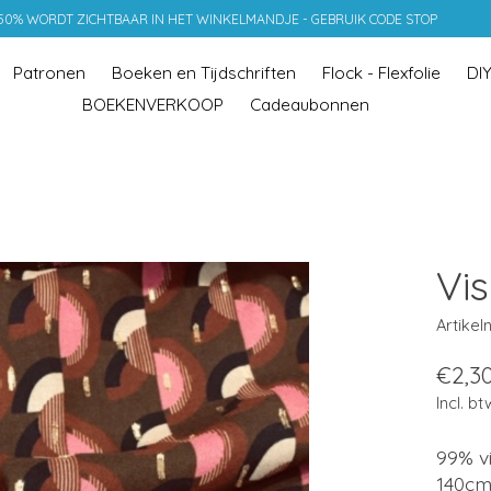
 50% WORDT ZICHTBAAR IN HET WINKELMANDJE - GEBRUIK CODE STOP
Patronen
Boeken en Tijdschriften
Flock - Flexfolie
DI
BOEKENVERKOOP
Cadeaubonnen
Vi
Artike
€2,3
Incl. bt
99% vi
140c