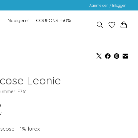
Aanmelden / Inloggen
Y
Naaigerei
COUPONS -50%
scose Leonie
lnummer: E761
0
w
scose - 1% lurex
m