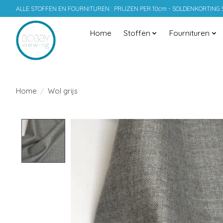
ALLE STOFFEN EN FOURNITUREN : PRIJZEN PER 10cm - SOLDENKORTING
Home
Stoffen
Fournituren
Home
/
Wol grijs
Product image slideshow Items