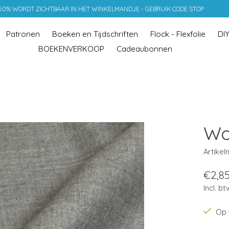
 50% WORDT ZICHTBAAR IN HET WINKELMANDJE - GEBRUIK CODE STOP
Patronen
Boeken en Tijdschriften
Flock - Flexfolie
DI
BOEKENVERKOOP
Cadeaubonnen
Wol
Artike
€2,8
Incl. bt
Op 