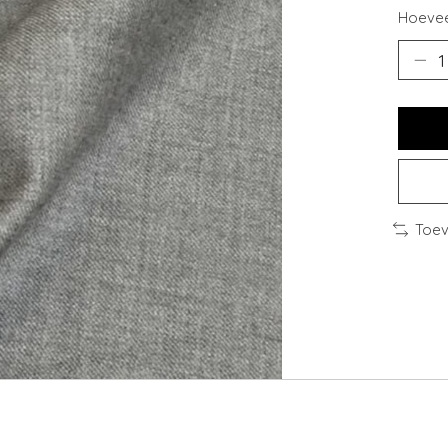
Hoevee
Toev