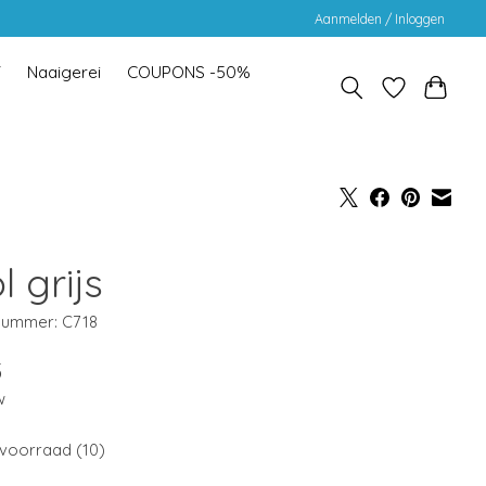
Aanmelden / Inloggen
Y
Naaigerei
COUPONS -50%
 grijs
lnummer: C718
5
w
voorraad (10)