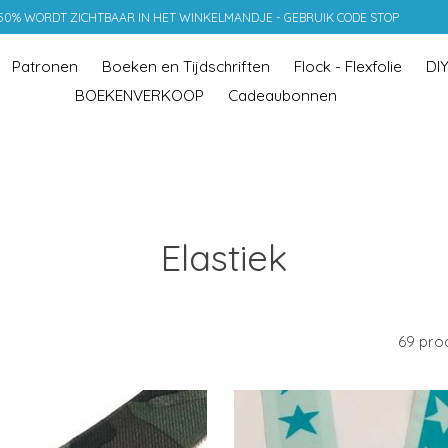
 50% WORDT ZICHTBAAR IN HET WINKELMANDJE - GEBRUIK CODE STOP
Patronen
Boeken en Tijdschriften
Flock - Flexfolie
DI
BOEKENVERKOOP
Cadeaubonnen
Elastiek
69 pro