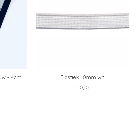
auw - 4cm
Elastiek 10mm wit
€0,10