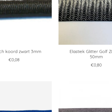
sch koord zwart 3mm
Elastiek Glitter Golf Z
50mm
€0,08
€0,80