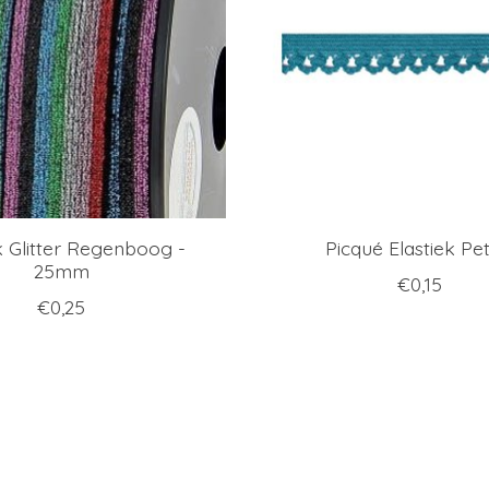
k Glitter Regenboog -
Picqué Elastiek Pet
25mm
€0,15
€0,25