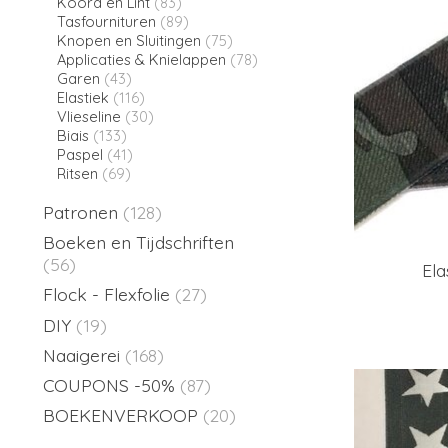
Koord en Lint
(83)
Tasfournituren
(89)
Knopen en Sluitingen
(75)
Applicaties & Knielappen
(78)
Garen
(43)
Elastiek
(116)
Vlieseline
(30)
Biais
(133)
Paspel
(41)
Ritsen
(69)
Patronen
(128)
Boeken en Tijdschriften
(56)
Ela
Flock - Flexfolie
(27)
DIY
(19)
Naaigerei
(168)
COUPONS -50%
(87)
BOEKENVERKOOP
(20)