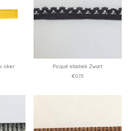
k oker
Picqué elastiek Zwart
€0,15