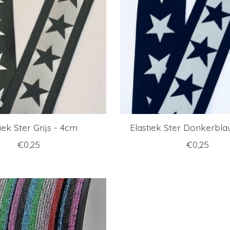
iek Ster Grijs - 4cm
Elastiek Ster Donkerbl
€0,25
€0,25