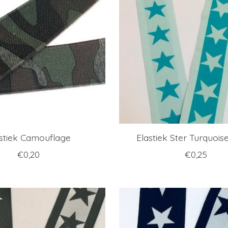
stiek Camouflage
Elastiek Ster Turquois
€0,20
€0,25