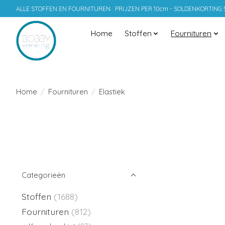
ALLE STOFFEN EN FOURNITUREN : PRIJZEN PER 10cm - SOLDENKORTING
Home
Stoffen
Fournituren
Home
/
Fournituren
/
Elastiek
Categorieën
Stoffen
(1688)
Fournituren
(812)