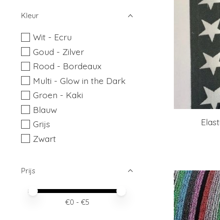
Kleur
Wit - Ecru
Goud - Zilver
Rood - Bordeaux
Multi - Glow in the Dark
Groen - Kaki
Blauw
Elast
Grijs
Zwart
Prijs
Minimale prijswaarde
Price maximum value
€
0
- €
5