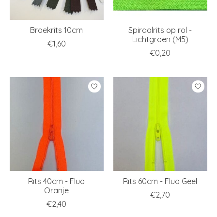
Broekrits 10cm
Spiraalrits op rol -
Lichtgroen (M5)
€1,60
€0,20
Rits 40cm - Fluo
Rits 60cm - Fluo Geel
Oranje
€2,70
€2,40