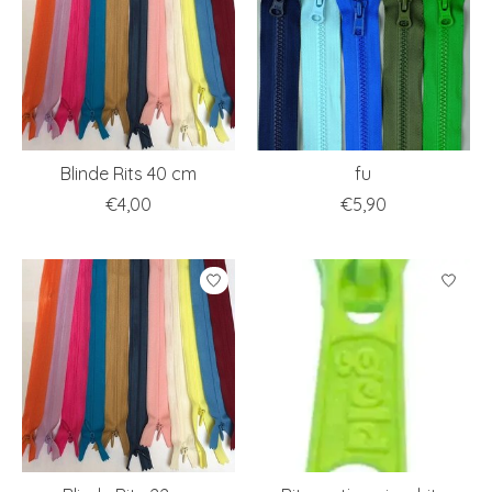
Blinde Rits 40 cm
fu
€4,00
€5,90