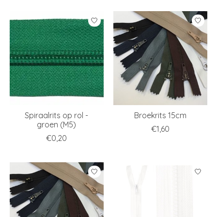
Spiraalrits op rol -
Broekrits 15cm
groen (M5)
€1,60
€0,20