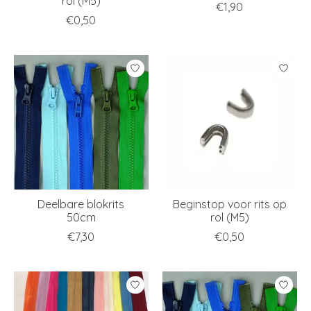
rol (M5)
€1,90
€0,50
Deelbare blokrits
Beginstop voor rits op
50cm
rol (M5)
€7,30
€0,50