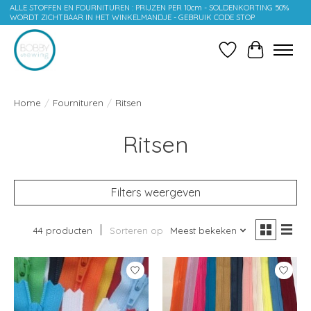
ALLE STOFFEN EN FOURNITUREN : PRIJZEN PER 10cm - SOLDENKORTING 50%
WORDT ZICHTBAAR IN HET WINKELMANDJE - GEBRUIK CODE STOP
Verlanglijst
Winkelwag
Home
/
Fournituren
/
Ritsen
Ritsen
Filters weergeven
44 producten
Sorteren op
Meest bekeken